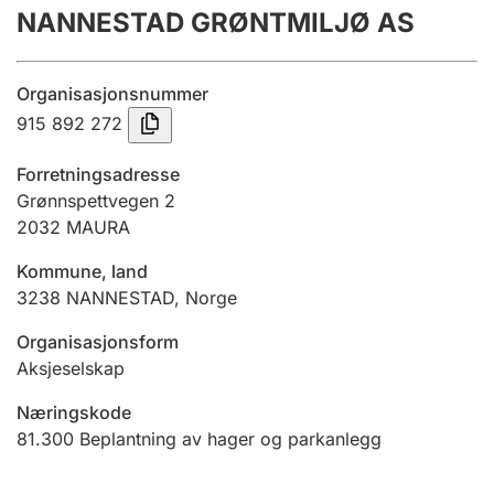
NANNESTAD GRØNTMILJØ AS
Årsregnskap
Innsending og forsinkelsesgebyr
Organisasjonsnummer
915 892 272
Tinglysing
Forretningsadresse
Grønnspettvegen 2
2032
MAURA
Jeger
Betaling og jegeravgiftskort
Kommune, land
3238
NANNESTAD
,
Norge
Ektepaktveileder
Organisasjonsform
Aksjeselskap
Næringskode
Offentlig sektor
81.300
Beplantning av hager og parkanlegg