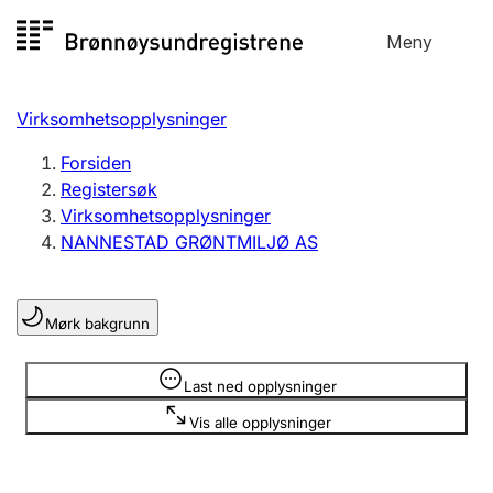
Hopp
Meny
Registersøk
til
Søk
Velg språk
innhold
Virksomhetsopplysninger
Aksjeselskap
Registrere, endre, slette
Forsiden
Registersøk
Virksomhetsopplysninger
Enkeltpersonforetak
NANNESTAD GRØNTMILJØ AS
Registrere, endre, slette
Mørk bakgrunn
Lag og forening
Registrere, endre, slette
Opplysninger er skjult
Last ned opplysninger
Vis alle opplysninger
Flere organisasjonsformer