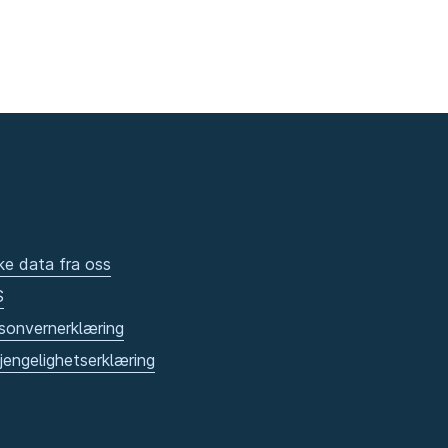
ke data fra oss
S
sonvernerklæring
gjengelighetserklæring