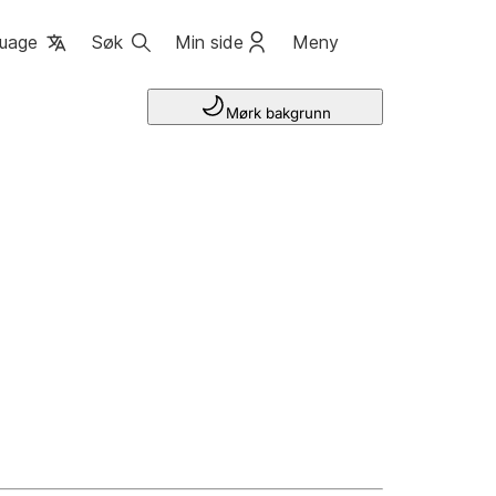
uage
Søk
Min side
Meny
Mørk bakgrunn