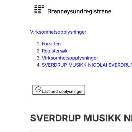
Registersøk
Aksjesel
Registrer
Virksomhetsopplysninger
Lag og forening
Flere
Forsiden
Registrere, endre, slette
organisa
Registersøk
Virksomhetsopplysninger
SVERDRUP MUSIKK NICOLAI SVERDRU
Tinglysing
Jeger
Betaling 
Opplysninger er skjult
Last ned opplysninger
Offentlig sektor
Andre t
SVERDRUP MUSIKK N