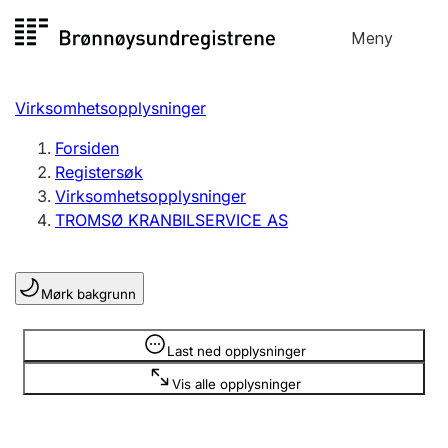
Hopp
Meny
Registersøk
til
Søk
Velg språk
innhold
Virksomhetsopplysninger
Aksjeselskap
Registrere, endre, slette
Forsiden
Registersøk
Virksomhetsopplysninger
Enkeltpersonforetak
TROMSØ KRANBILSERVICE AS
Registrere, endre, slette
Mørk bakgrunn
Lag og forening
Registrere, endre, slette
Opplysninger er skjult
Last ned opplysninger
Vis alle opplysninger
Flere organisasjonsformer