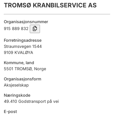
TROMSØ KRANBILSERVICE AS
Årsregnskap
Innsending og forsinkelsesgebyr
Organisasjonsnummer
915 889 832
Tinglysing
Forretningsadresse
Straumsvegen 1544
9109
KVALØYA
Jeger
Betaling og jegeravgiftskort
Kommune, land
5501
TROMSØ
,
Norge
Ektepaktveileder
Organisasjonsform
Aksjeselskap
Næringskode
Offentlig sektor
49.410
Godstransport på vei
E-post