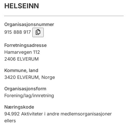
HELSEINN
Årsregnskap
Innsending og forsinkelsesgebyr
Organisasjonsnummer
915 888 917
Tinglysing
Forretningsadresse
Hamarvegen 112
2406
ELVERUM
Jeger
Betaling og jegeravgiftskort
Kommune, land
3420
ELVERUM
,
Norge
Ektepaktveileder
Organisasjonsform
Forening/lag/innretning
Næringskode
Offentlig sektor
94.992
Aktiviteter i andre medlemsorganisasjoner
ellers