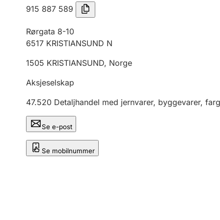
915 887 589
Rørgata 8-10
6517
KRISTIANSUND N
1505
KRISTIANSUND
,
Norge
Aksjeselskap
47.520
Detaljhandel med jernvarer, byggevarer, far
Se e-post
Se mobilnummer