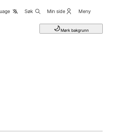
uage
Søk
Min side
Meny
Mørk bakgrunn