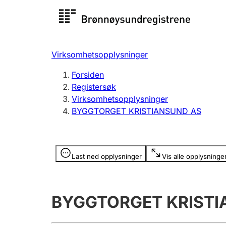
Registersøk
Aksjesel
Registrer
Virksomhetsopplysninger
Lag og forening
Flere
Forsiden
Registrere, endre, slette
organisa
Registersøk
Virksomhetsopplysninger
BYGGTORGET KRISTIANSUND AS
Tinglysing
Jeger
Betaling 
Opplysninger er skjult
Last ned opplysninger
Vis alle opplysninge
Offentlig sektor
Andre t
BYGGTORGET KRISTI