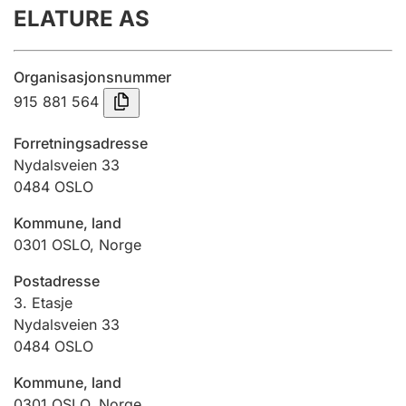
ELATURE AS
Årsregnskap
Innsending og forsinkelsesgebyr
Organisasjonsnummer
915 881 564
Tinglysing
Forretningsadresse
Nydalsveien 33
0484
OSLO
Jeger
Betaling og jegeravgiftskort
Kommune, land
0301
OSLO
,
Norge
Ektepaktveileder
Postadresse
3. Etasje
Nydalsveien 33
0484
OSLO
Offentlig sektor
Kommune, land
0301
OSLO
,
Norge