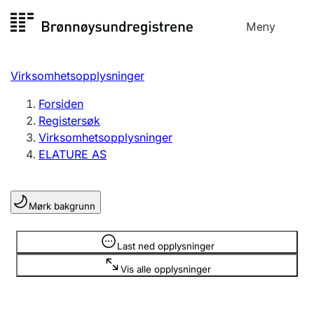
Hopp
Meny
Registersøk
til
Søk
Velg språk
innhold
Virksomhetsopplysninger
Aksjeselskap
Registrere, endre, slette
Forsiden
Registersøk
Virksomhetsopplysninger
Enkeltpersonforetak
ELATURE AS
Registrere, endre, slette
Mørk bakgrunn
Lag og forening
Registrere, endre, slette
Opplysninger er skjult
Last ned opplysninger
Vis alle opplysninger
Flere organisasjonsformer