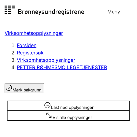
Hopp
Meny
Registersøk
til
Søk
Velg språk
innhold
Virksomhetsopplysninger
Aksjeselskap
Registrere, endre, slette
Forsiden
Registersøk
Virksomhetsopplysninger
Enkeltpersonforetak
PETTER RØHMESMO LEGETJENESTER
Registrere, endre, slette
Mørk bakgrunn
Lag og forening
Registrere, endre, slette
Opplysninger er skjult
Last ned opplysninger
Vis alle opplysninger
Flere organisasjonsformer