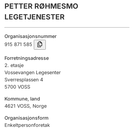
PETTER RØHMESMO
Årsregnskap
LEGETJENESTER
Innsending og forsinkelsesgebyr
Organisasjonsnummer
Tinglysing
915 871 585
Forretningsadresse
Jeger
2. etasje
Betaling og jegeravgiftskort
Vossevangen Legesenter
Sverresplassen 4
5700
VOSS
Ektepaktveileder
Kommune, land
4621
VOSS
,
Norge
Offentlig sektor
Organisasjonsform
Enkeltpersonforetak