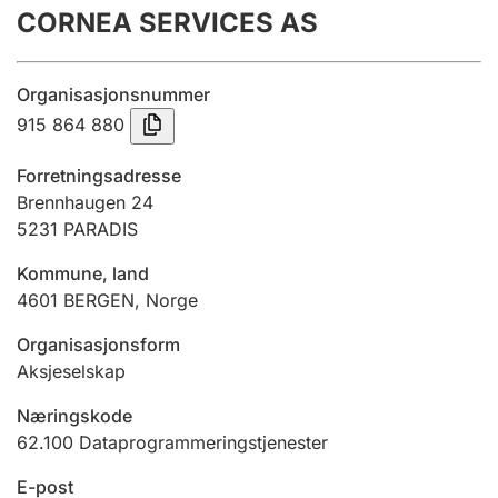
CORNEA SERVICES AS
Årsregnskap
Innsending og forsinkelsesgebyr
Organisasjonsnummer
915 864 880
Tinglysing
Forretningsadresse
Brennhaugen 24
5231
PARADIS
Jeger
Betaling og jegeravgiftskort
Kommune, land
4601
BERGEN
,
Norge
Ektepaktveileder
Organisasjonsform
Aksjeselskap
Næringskode
Offentlig sektor
62.100
Dataprogrammeringstjenester
E-post