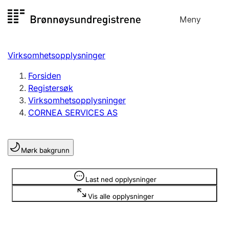
Hopp
Meny
Registersøk
til
Søk
Velg språk
innhold
Virksomhetsopplysninger
Aksjeselskap
Registrere, endre, slette
Forsiden
Registersøk
Virksomhetsopplysninger
Enkeltpersonforetak
CORNEA SERVICES AS
Registrere, endre, slette
Mørk bakgrunn
Lag og forening
Registrere, endre, slette
Opplysninger er skjult
Last ned opplysninger
Vis alle opplysninger
Flere organisasjonsformer