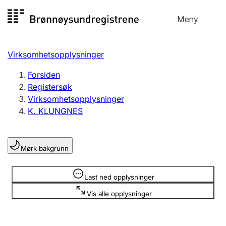
Hopp
Meny
Registersøk
til
Søk
Velg språk
innhold
Virksomhetsopplysninger
Aksjeselskap
Registrere, endre, slette
Forsiden
Registersøk
Virksomhetsopplysninger
Enkeltpersonforetak
K. KLUNGNES
Registrere, endre, slette
Mørk bakgrunn
Lag og forening
Registrere, endre, slette
Opplysninger er skjult
Last ned opplysninger
Vis alle opplysninger
Flere organisasjonsformer