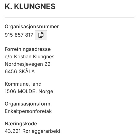
K. KLUNGNES
Årsregnskap
Innsending og forsinkelsesgebyr
Organisasjonsnummer
915 857 817
Tinglysing
Forretningsadresse
c/o Kristian Klungnes
Nordnesjevegen 22
Jeger
6456
SKÅLA
Betaling og jegeravgiftskort
Kommune, land
1506
MOLDE
,
Norge
Ektepaktveileder
Organisasjonsform
Enkeltpersonforetak
Offentlig sektor
Næringskode
43.221
Rørleggerarbeid