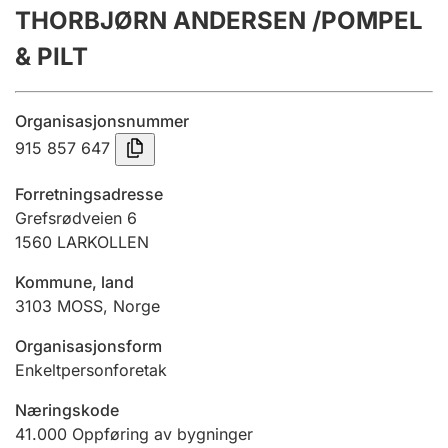
THORBJØRN ANDERSEN /POMPEL
Årsregnskap
& PILT
Innsending og forsinkelsesgebyr
Organisasjonsnummer
Tinglysing
915 857 647
Forretningsadresse
Jeger
Grefsrødveien 6
Betaling og jegeravgiftskort
1560
LARKOLLEN
Kommune, land
3103
MOSS
,
Norge
Ektepaktveileder
Organisasjonsform
Enkeltpersonforetak
Offentlig sektor
Næringskode
41.000
Oppføring av bygninger