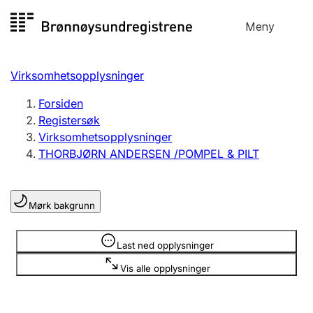
Hopp
Meny
Registersøk
til
Søk
Velg språk
innhold
Virksomhetsopplysninger
Aksjeselskap
Registrere, endre, slette
Forsiden
Registersøk
Virksomhetsopplysninger
Enkeltpersonforetak
THORBJØRN ANDERSEN /POMPEL & PILT
Registrere, endre, slette
Mørk bakgrunn
Lag og forening
Registrere, endre, slette
Opplysninger er skjult
Last ned opplysninger
Vis alle opplysninger
Flere organisasjonsformer