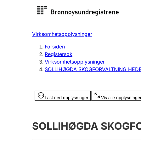
Registersøk
Aksjesel
Registrer
Virksomhetsopplysninger
Lag og forening
Flere
Forsiden
Registrere, endre, slette
organisa
Registersøk
Virksomhetsopplysninger
SOLLIHØGDA SKOGFORVALTNING HEDE
Tinglysing
Jeger
Betaling 
Opplysninger er skjult
Last ned opplysninger
Vis alle opplysninge
Offentlig sektor
Andre t
SOLLIHØGDA SKOGFO