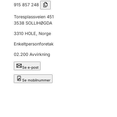
915 857 248
Toresplassveien 451
3538
SOLLIHØGDA
3310
HOLE
,
Norge
Enkeltpersonforetak
02.200
Avvirkning
Se e-post
Se mobilnummer