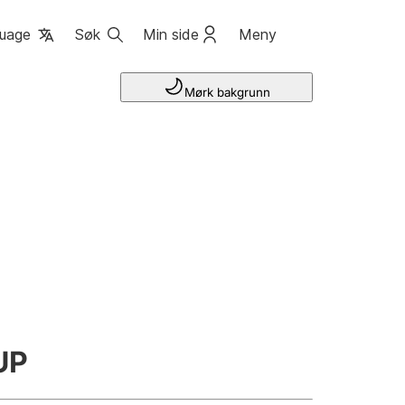
uage
Søk
Min side
Meny
Mørk bakgrunn
UP