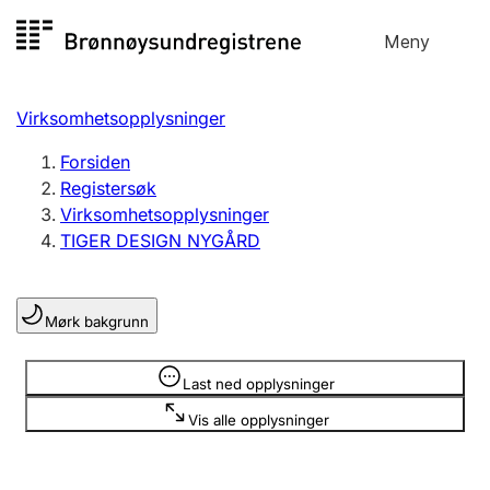
Hopp
Meny
Registersøk
til
Søk
Velg språk
innhold
Virksomhetsopplysninger
Aksjeselskap
Registrere, endre, slette
Forsiden
Registersøk
Virksomhetsopplysninger
Enkeltpersonforetak
TIGER DESIGN NYGÅRD
Registrere, endre, slette
Mørk bakgrunn
Lag og forening
Registrere, endre, slette
Opplysninger er skjult
Last ned opplysninger
Vis alle opplysninger
Flere organisasjonsformer