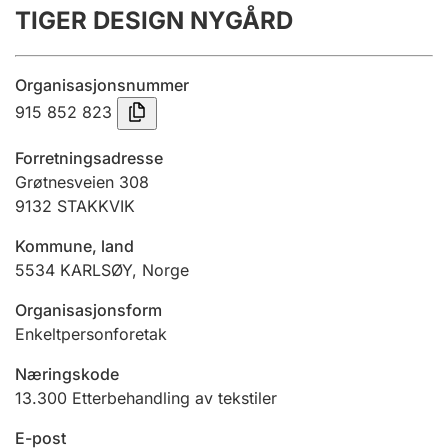
TIGER DESIGN NYGÅRD
Årsregnskap
Innsending og forsinkelsesgebyr
Organisasjonsnummer
915 852 823
Tinglysing
Forretningsadresse
Grøtnesveien 308
9132
STAKKVIK
Jeger
Betaling og jegeravgiftskort
Kommune, land
5534
KARLSØY
,
Norge
Ektepaktveileder
Organisasjonsform
Enkeltpersonforetak
Næringskode
Offentlig sektor
13.300
Etterbehandling av tekstiler
E-post