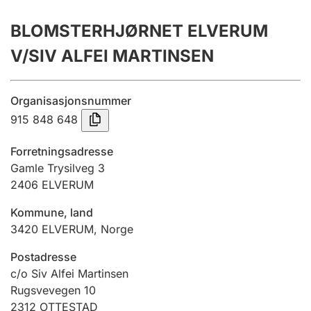
Årsregnskap
BLOMSTERHJØRNET ELVERUM
Innsending og forsinkelsesgebyr
V/SIV ALFEI MARTINSEN
Tinglysing
Organisasjonsnummer
915 848 648
Jeger
Forretningsadresse
Betaling og jegeravgiftskort
Gamle Trysilveg 3
2406
ELVERUM
Kommune, land
Ektepaktveileder
3420
ELVERUM
,
Norge
Postadresse
Offentlig sektor
c/o Siv Alfei Martinsen
Rugsvevegen 10
2312
OTTESTAD