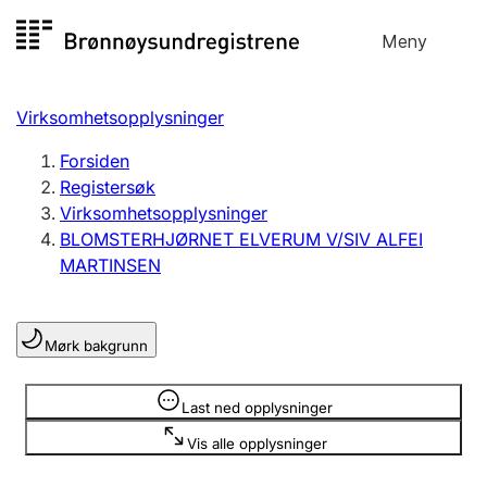
Hopp
Meny
Registersøk
til
Søk
Velg språk
innhold
Virksomhetsopplysninger
Aksjeselskap
Registrere, endre, slette
Forsiden
Registersøk
Virksomhetsopplysninger
Enkeltpersonforetak
BLOMSTERHJØRNET ELVERUM V/SIV ALFEI
Registrere, endre, slette
MARTINSEN
Lag og forening
Mørk bakgrunn
Registrere, endre, slette
Opplysninger er skjult
Last ned opplysninger
Flere organisasjonsformer
Vis alle opplysninger