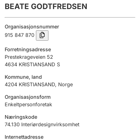
BEATE GODTFREDSEN
Årsregnskap
Innsending og forsinkelsesgebyr
Organisasjonsnummer
915 847 870
Tinglysing
Forretningsadresse
Prestekrageveien 52
4634
KRISTIANSAND S
Jeger
Betaling og jegeravgiftskort
Kommune, land
4204
KRISTIANSAND
,
Norge
Ektepaktveileder
Organisasjonsform
Enkeltpersonforetak
Næringskode
Offentlig sektor
74.130
Interiørdesignvirksomhet
Internettadresse