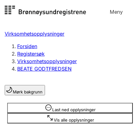
Hopp
Meny
Registersøk
til
Søk
Velg språk
innhold
Virksomhetsopplysninger
Aksjeselskap
Registrere, endre, slette
Forsiden
Registersøk
Virksomhetsopplysninger
Enkeltpersonforetak
BEATE GODTFREDSEN
Registrere, endre, slette
Mørk bakgrunn
Lag og forening
Registrere, endre, slette
Opplysninger er skjult
Last ned opplysninger
Vis alle opplysninger
Flere organisasjonsformer