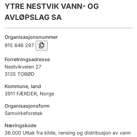
YTRE NESTVIK VANN- OG
Årsregnskap
AVLØPSLAG SA
Innsending og forsinkelsesgebyr
Organisasjonsnummer
Tinglysing
915 846 297
Forretningsadresse
Jeger
Nestvikveien 27
Betaling og jegeravgiftskort
3135
TORØD
Kommune, land
3911
FÆRDER
,
Norge
Ektepaktveileder
Organisasjonsform
Samvirkeforetak
Offentlig sektor
Næringskode
36.000
Uttak fra kilde, rensing og distribusjon av vann