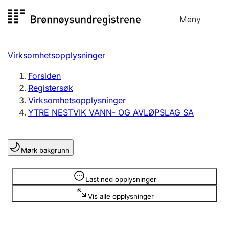
Hopp
Meny
Registersøk
til
Søk
Velg språk
innhold
Virksomhetsopplysninger
Aksjeselskap
Registrere, endre, slette
Forsiden
Registersøk
Virksomhetsopplysninger
Enkeltpersonforetak
YTRE NESTVIK VANN- OG AVLØPSLAG SA
Registrere, endre, slette
Mørk bakgrunn
Lag og forening
Registrere, endre, slette
Opplysninger er skjult
Last ned opplysninger
Vis alle opplysninger
Flere organisasjonsformer