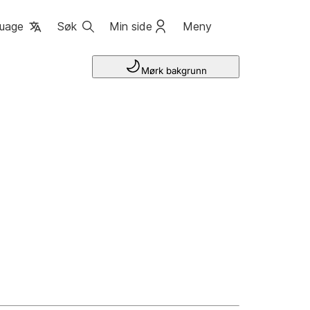
uage
Søk
Min side
Meny
Mørk bakgrunn