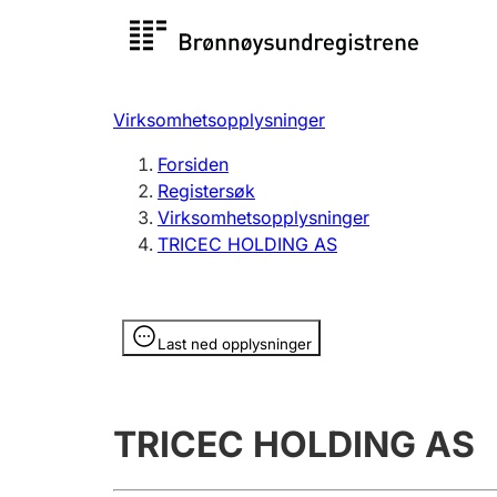
Registersøk
Aksjesel
Registrer
Virksomhetsopplysninger
Lag og forening
Flere
Forsiden
Registrere, endre, slette
organisa
Registersøk
Virksomhetsopplysninger
TRICEC HOLDING AS
Tinglysing
Jeger
Betaling 
Opplysninger er skjult
Last ned opplysninger
Offentlig sektor
Andre t
TRICEC HOLDING AS