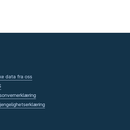
ke data fra oss
S
sonvernerklæring
gjengelighetserklæring