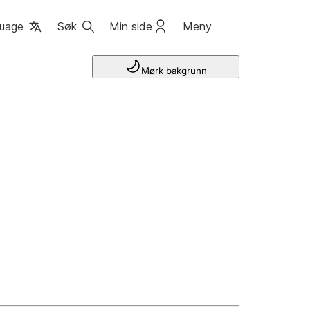
uage
Søk
Min side
Meny
Mørk bakgrunn