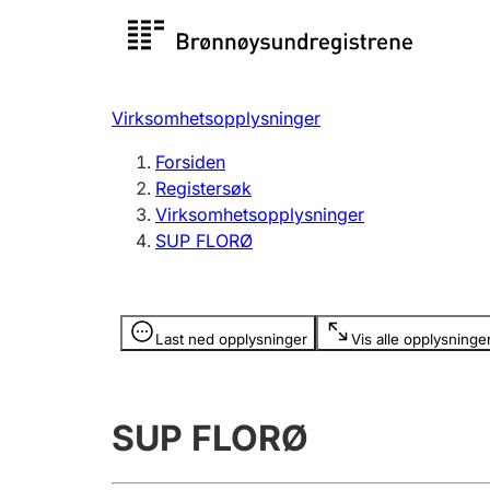
Registersøk
Aksjesel
Registrer
Virksomhetsopplysninger
Lag og forening
Flere
Forsiden
Registrere, endre, slette
organisa
Registersøk
Virksomhetsopplysninger
SUP FLORØ
Tinglysing
Jeger
Betaling 
Opplysninger er skjult
Last ned opplysninger
Vis alle opplysninge
Offentlig sektor
Andre t
SUP FLORØ