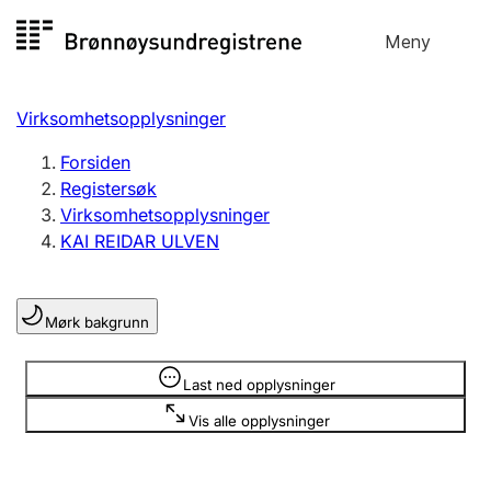
Hopp
Meny
Registersøk
til
Søk
Velg språk
innhold
Virksomhetsopplysninger
Aksjeselskap
Registrere, endre, slette
Forsiden
Registersøk
Virksomhetsopplysninger
Enkeltpersonforetak
KAI REIDAR ULVEN
Registrere, endre, slette
Mørk bakgrunn
Lag og forening
Registrere, endre, slette
Opplysninger er skjult
Last ned opplysninger
Vis alle opplysninger
Flere organisasjonsformer