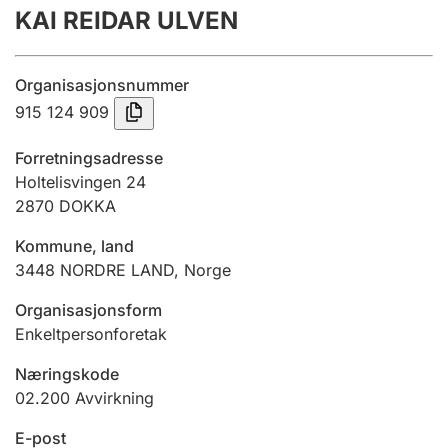
KAI REIDAR ULVEN
Årsregnskap
Innsending og forsinkelsesgebyr
Organisasjonsnummer
915 124 909
Tinglysing
Forretningsadresse
Holtelisvingen 24
2870
DOKKA
Jeger
Betaling og jegeravgiftskort
Kommune, land
3448
NORDRE LAND
,
Norge
Ektepaktveileder
Organisasjonsform
Enkeltpersonforetak
Næringskode
Offentlig sektor
02.200
Avvirkning
E-post