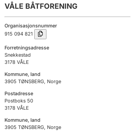
VÅLE BÅTFORENING
Årsregnskap
Innsending og forsinkelsesgebyr
Organisasjonsnummer
915 094 821
Tinglysing
Forretningsadresse
Snekkestad
3178
VÅLE
Jeger
Betaling og jegeravgiftskort
Kommune, land
3905
TØNSBERG
,
Norge
Ektepaktveileder
Postadresse
Postboks 50
3178
VÅLE
Offentlig sektor
Kommune, land
3905
TØNSBERG
,
Norge