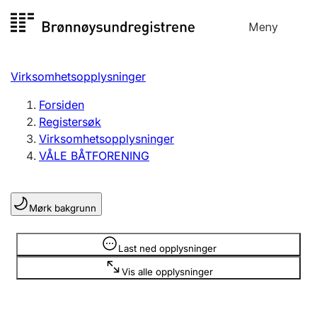
Hopp
Meny
Registersøk
til
Søk
Velg språk
innhold
Virksomhetsopplysninger
Aksjeselskap
Registrere, endre, slette
Forsiden
Registersøk
Virksomhetsopplysninger
Enkeltpersonforetak
VÅLE BÅTFORENING
Registrere, endre, slette
Mørk bakgrunn
Lag og forening
Registrere, endre, slette
Opplysninger er skjult
Last ned opplysninger
Vis alle opplysninger
Flere organisasjonsformer