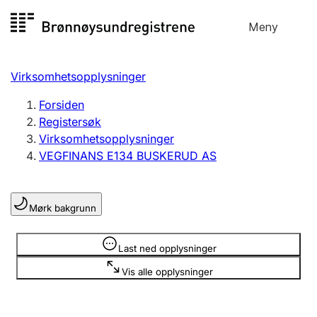
Hopp
Meny
Registersøk
til
Søk
Velg språk
innhold
Virksomhetsopplysninger
Aksjeselskap
Registrere, endre, slette
Forsiden
Registersøk
Virksomhetsopplysninger
Enkeltpersonforetak
VEGFINANS E134 BUSKERUD AS
Registrere, endre, slette
Mørk bakgrunn
Lag og forening
Registrere, endre, slette
Opplysninger er skjult
Last ned opplysninger
Vis alle opplysninger
Flere organisasjonsformer