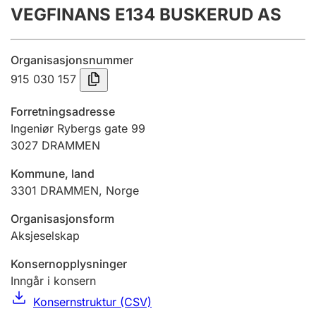
VEGFINANS E134 BUSKERUD AS
Årsregnskap
Innsending og forsinkelsesgebyr
Organisasjonsnummer
915 030 157
Tinglysing
Forretningsadresse
Ingeniør Rybergs gate 99
3027
DRAMMEN
Jeger
Betaling og jegeravgiftskort
Kommune, land
3301
DRAMMEN
,
Norge
Ektepaktveileder
Organisasjonsform
Aksjeselskap
Konsernopplysninger
Offentlig sektor
Inngår i konsern
Konsernstruktur (CSV)