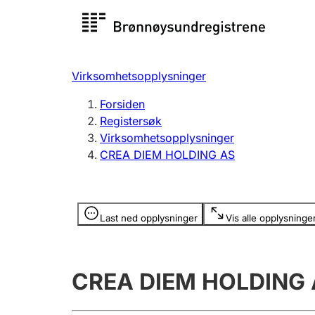
Registersøk
Aksjesel
Registrer
Virksomhetsopplysninger
Lag og forening
Flere
Forsiden
Registrere, endre, slette
organisa
Registersøk
Virksomhetsopplysninger
CREA DIEM HOLDING AS
Tinglysing
Jeger
Betaling 
Opplysninger er skjult
Last ned opplysninger
Vis alle opplysninge
Offentlig sektor
Andre t
CREA DIEM HOLDING