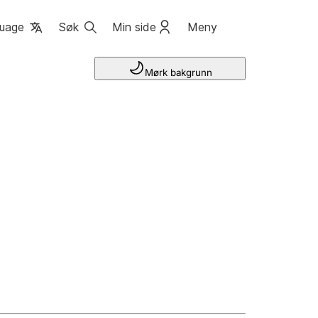
uage
Søk
Min side
Meny
Mørk bakgrunn