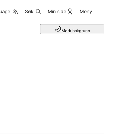
uage
Søk
Min side
Meny
Mørk bakgrunn