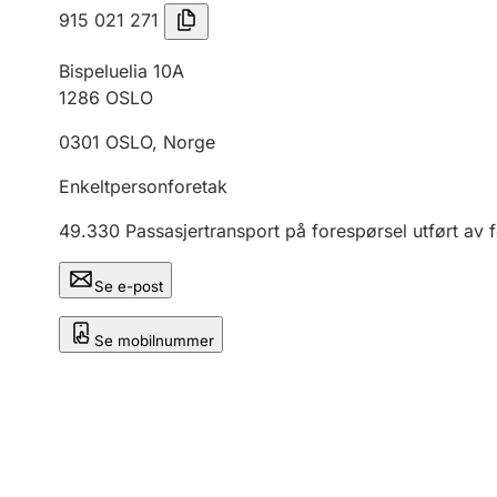
915 021 271
Bispeluelia 10A
1286
OSLO
0301
OSLO
,
Norge
Enkeltpersonforetak
49.330
Passasjertransport på forespørsel utført av 
Se e-post
Se mobilnummer