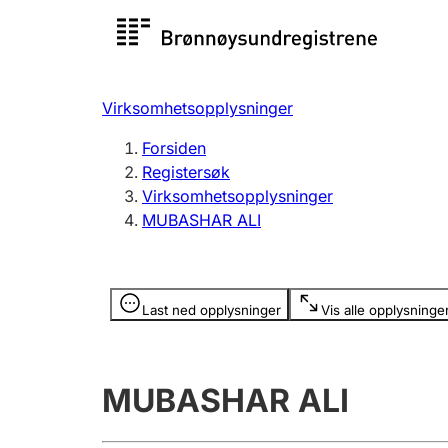
Registersøk
Aksjesel
Registrer
Virksomhetsopplysninger
Lag og forening
Flere
Forsiden
Registrere, endre, slette
organisa
Registersøk
Virksomhetsopplysninger
MUBASHAR ALI
Tinglysing
Jeger
Betaling 
Opplysninger er skjult
Last ned opplysninger
Vis alle opplysninge
Offentlig sektor
Andre t
MUBASHAR ALI