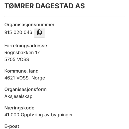
TØMRER DAGESTAD AS
Årsregnskap
Innsending og forsinkelsesgebyr
Organisasjonsnummer
915 020 046
Tinglysing
Forretningsadresse
Rognsbakken 17
5705
VOSS
Jeger
Betaling og jegeravgiftskort
Kommune, land
4621
VOSS
,
Norge
Ektepaktveileder
Organisasjonsform
Aksjeselskap
Næringskode
Offentlig sektor
41.000
Oppføring av bygninger
E-post