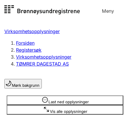
Hopp
Meny
Registersøk
til
Søk
Velg språk
innhold
Virksomhetsopplysninger
Aksjeselskap
Registrere, endre, slette
Forsiden
Registersøk
Virksomhetsopplysninger
Enkeltpersonforetak
TØMRER DAGESTAD AS
Registrere, endre, slette
Mørk bakgrunn
Lag og forening
Registrere, endre, slette
Opplysninger er skjult
Last ned opplysninger
Vis alle opplysninger
Flere organisasjonsformer