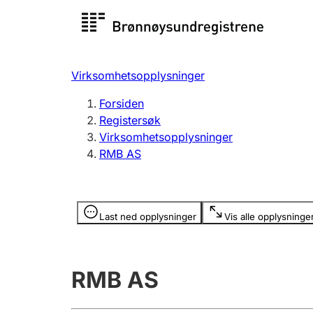
Registersøk
Aksjesel
Registrer
Virksomhetsopplysninger
Lag og forening
Flere
Forsiden
Registrere, endre, slette
organisa
Registersøk
Virksomhetsopplysninger
RMB AS
Tinglysing
Jeger
Betaling 
Opplysninger er skjult
Last ned opplysninger
Vis alle opplysninge
Offentlig sektor
Andre t
RMB AS