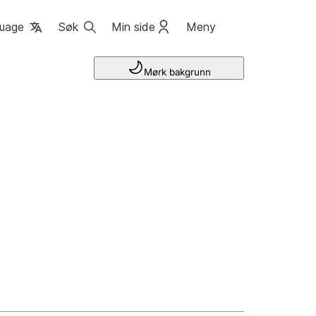
uage
Søk
Min side
Meny
Mørk bakgrunn