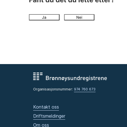
Ja
Nei
Organisasjonsnummer:
974 760 673
Kontakt oss
Driftsmeldinger
Om oss