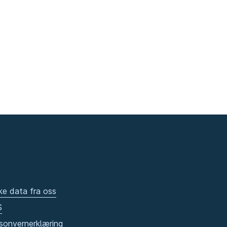
ke data fra oss
S
sonvernerklæring