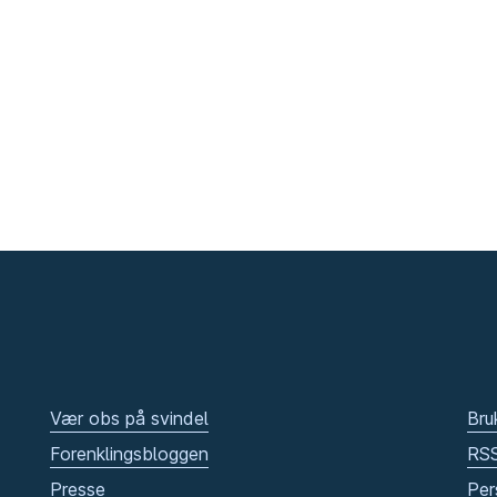
Vær obs på svindel
Bru
Forenklingsbloggen
RS
Presse
Per