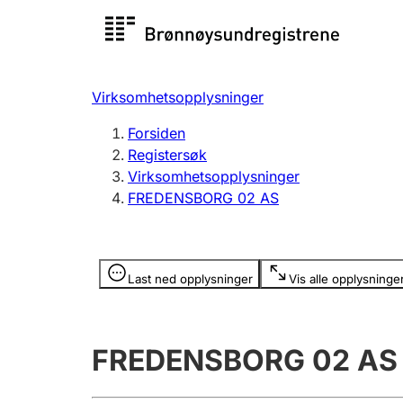
Registersøk
Aksjesel
Registrer
Virksomhetsopplysninger
Lag og forening
Flere
Forsiden
Registrere, endre, slette
organisa
Registersøk
Virksomhetsopplysninger
FREDENSBORG 02 AS
Tinglysing
Jeger
Betaling 
Opplysninger er skjult
Last ned opplysninger
Vis alle opplysninge
Offentlig sektor
Andre t
FREDENSBORG 02 AS