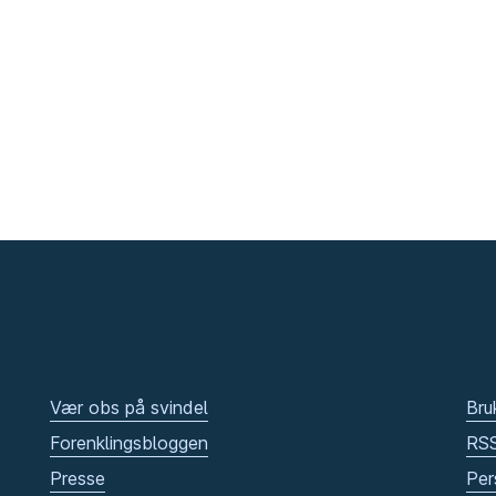
Vær obs på svindel
Bru
Forenklingsbloggen
RS
Presse
Per