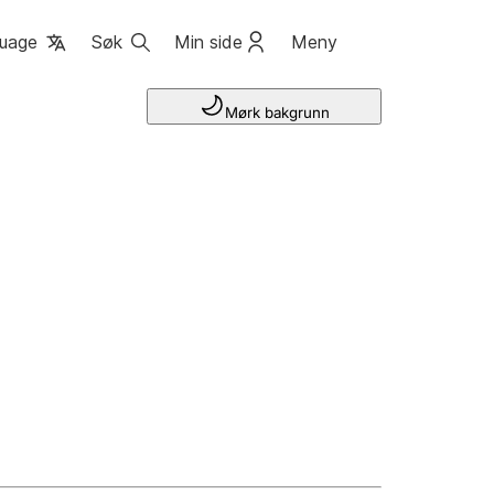
uage
Søk
Min side
Meny
Mørk bakgrunn