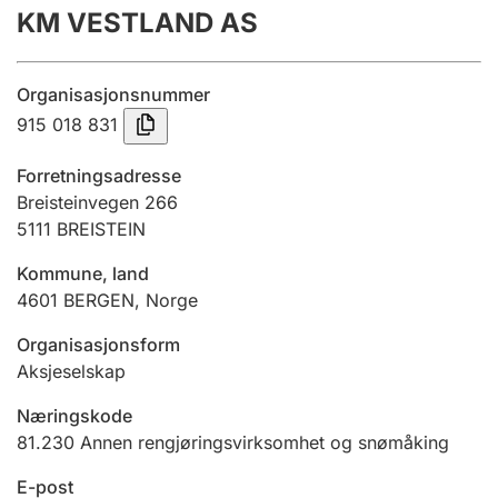
KM VESTLAND AS
Årsregnskap
Innsending og forsinkelsesgebyr
Organisasjonsnummer
915 018 831
Tinglysing
Forretningsadresse
Breisteinvegen 266
5111
BREISTEIN
Jeger
Betaling og jegeravgiftskort
Kommune, land
4601
BERGEN
,
Norge
Ektepaktveileder
Organisasjonsform
Aksjeselskap
Næringskode
Offentlig sektor
81.230
Annen rengjøringsvirksomhet og snømåking
E-post