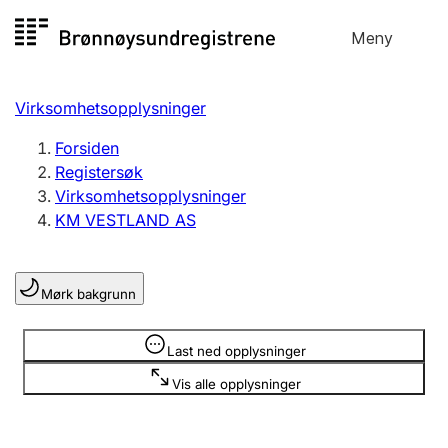
Hopp
Meny
Registersøk
til
Søk
Velg språk
innhold
Virksomhetsopplysninger
Aksjeselskap
Registrere, endre, slette
Forsiden
Registersøk
Virksomhetsopplysninger
Enkeltpersonforetak
KM VESTLAND AS
Registrere, endre, slette
Mørk bakgrunn
Lag og forening
Registrere, endre, slette
Opplysninger er skjult
Last ned opplysninger
Vis alle opplysninger
Flere organisasjonsformer