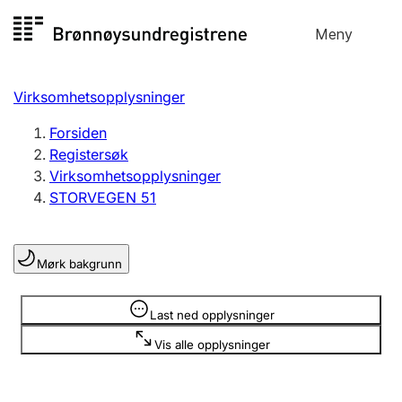
Hopp
Meny
Registersøk
til
Søk
Velg språk
innhold
Virksomhetsopplysninger
Aksjeselskap
Registrere, endre, slette
Forsiden
Registersøk
Virksomhetsopplysninger
Enkeltpersonforetak
STORVEGEN 51
Registrere, endre, slette
Mørk bakgrunn
Lag og forening
Registrere, endre, slette
Opplysninger er skjult
Last ned opplysninger
Vis alle opplysninger
Flere organisasjonsformer