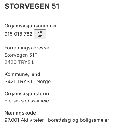
STORVEGEN 51
Årsregnskap
Innsending og forsinkelsesgebyr
Organisasjonsnummer
915 016 782
Tinglysing
Forretningsadresse
Storvegen 51F
2420
TRYSIL
Jeger
Betaling og jegeravgiftskort
Kommune, land
3421
TRYSIL
,
Norge
Ektepaktveileder
Organisasjonsform
Eierseksjonssameie
Næringskode
Offentlig sektor
97.001
Aktiviteter i borettslag og boligsameier