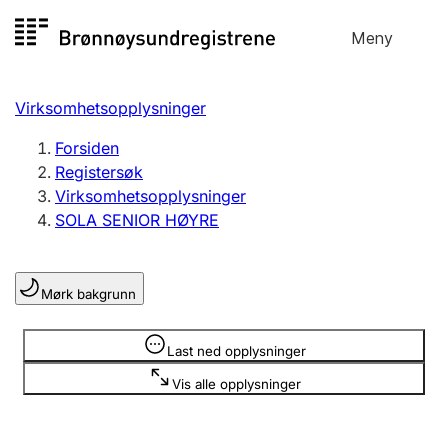
Hopp
Meny
Registersøk
til
Søk
Velg språk
innhold
Virksomhetsopplysninger
Aksjeselskap
Registrere, endre, slette
Forsiden
Registersøk
Virksomhetsopplysninger
Enkeltpersonforetak
SOLA SENIOR HØYRE
Registrere, endre, slette
Mørk bakgrunn
Lag og forening
Registrere, endre, slette
Opplysninger er skjult
Last ned opplysninger
Vis alle opplysninger
Flere organisasjonsformer