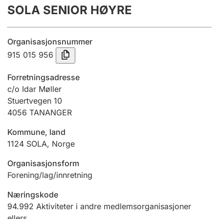
SOLA SENIOR HØYRE
Årsregnskap
Innsending og forsinkelsesgebyr
Organisasjonsnummer
915 015 956
Tinglysing
Forretningsadresse
c/o Idar Møller
Stuertvegen 10
Jeger
4056
TANANGER
Betaling og jegeravgiftskort
Kommune, land
1124
SOLA
,
Norge
Ektepaktveileder
Organisasjonsform
Forening/lag/innretning
Offentlig sektor
Næringskode
94.992
Aktiviteter i andre medlemsorganisasjoner
ellers