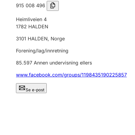
915 008 496
Heimliveien 4
1782
HALDEN
3101
HALDEN
,
Norge
Forening/lag/innretning
85.597
Annen undervisning ellers
www.facebook.com/groups/1198435190225857
Se e-post