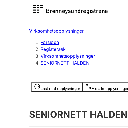
Registersøk
Aksjesel
Registrer
Virksomhetsopplysninger
Lag og forening
Flere
Forsiden
Registrere, endre, slette
organisa
Registersøk
Virksomhetsopplysninger
SENIORNETT HALDEN
Tinglysing
Jeger
Betaling 
Opplysninger er skjult
Last ned opplysninger
Vis alle opplysninge
Offentlig sektor
Andre t
SENIORNETT HALDEN