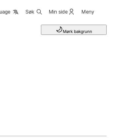
uage
Søk
Min side
Meny
Mørk bakgrunn