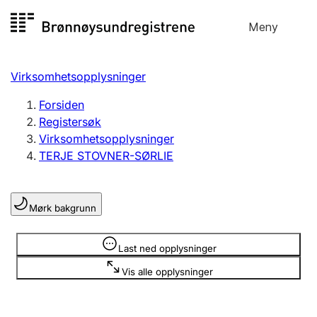
Hopp
Meny
Registersøk
til
Søk
Velg språk
innhold
Virksomhetsopplysninger
Aksjeselskap
Registrere, endre, slette
Forsiden
Registersøk
Virksomhetsopplysninger
Enkeltpersonforetak
TERJE STOVNER-SØRLIE
Registrere, endre, slette
Mørk bakgrunn
Lag og forening
Registrere, endre, slette
Opplysninger er skjult
Last ned opplysninger
Vis alle opplysninger
Flere organisasjonsformer