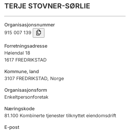
TERJE STOVNER-SØRLIE
Årsregnskap
Innsending og forsinkelsesgebyr
Organisasjonsnummer
915 007 139
Tinglysing
Forretningsadresse
Høiendal 18
1617
FREDRIKSTAD
Jeger
Betaling og jegeravgiftskort
Kommune, land
3107
FREDRIKSTAD
,
Norge
Ektepaktveileder
Organisasjonsform
Enkeltpersonforetak
Næringskode
Offentlig sektor
81.100
Kombinerte tjenester tilknyttet eiendomsdrift
E-post