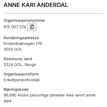
ANNE KARI ANDERDAL
Årsregnskap
Innsending og forsinkelsesgebyr
Organisasjonsnummer
915 007 074
Tinglysing
Forretningsadresse
Kristenbrøtvegen 17B
3550
GOL
Jeger
Betaling og jegeravgiftskort
Kommune, land
3324
GOL
,
Norge
Ektepaktveileder
Organisasjonsform
Enkeltpersonforetak
Næringskode
Offentlig sektor
96.990
Andre personlige tjenester ikke nevnt annet
sted