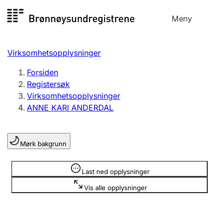
Hopp
Meny
Registersøk
til
Søk
Velg språk
innhold
Virksomhetsopplysninger
Aksjeselskap
Registrere, endre, slette
Forsiden
Registersøk
Virksomhetsopplysninger
Enkeltpersonforetak
ANNE KARI ANDERDAL
Registrere, endre, slette
Mørk bakgrunn
Lag og forening
Registrere, endre, slette
Opplysninger er skjult
Last ned opplysninger
Vis alle opplysninger
Flere organisasjonsformer