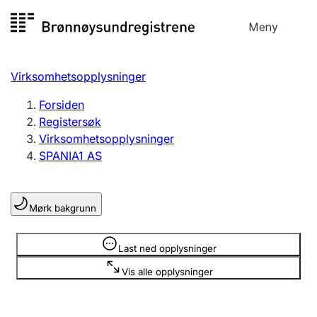
Hopp
Meny
Registersøk
til
Søk
Velg språk
innhold
Virksomhetsopplysninger
Aksjeselskap
Registrere, endre, slette
Forsiden
Registersøk
Virksomhetsopplysninger
Enkeltpersonforetak
SPANIA1 AS
Registrere, endre, slette
Mørk bakgrunn
Lag og forening
Registrere, endre, slette
Opplysninger er skjult
Last ned opplysninger
Vis alle opplysninger
Flere organisasjonsformer