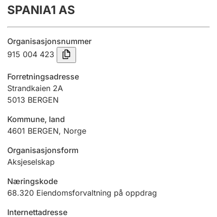
SPANIA1 AS
Årsregnskap
Innsending og forsinkelsesgebyr
Organisasjonsnummer
915 004 423
Tinglysing
Forretningsadresse
Strandkaien 2A
5013
BERGEN
Jeger
Betaling og jegeravgiftskort
Kommune, land
4601
BERGEN
,
Norge
Ektepaktveileder
Organisasjonsform
Aksjeselskap
Næringskode
Offentlig sektor
68.320
Eiendomsforvaltning på oppdrag
Internettadresse