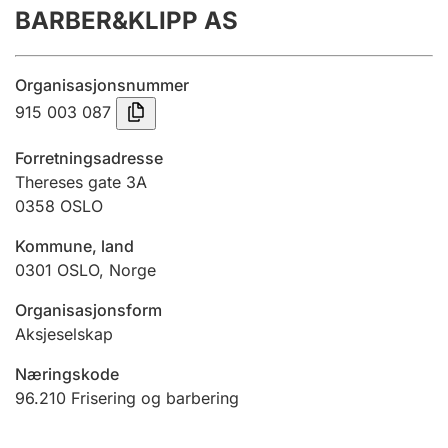
BARBER&KLIPP AS
Årsregnskap
Innsending og forsinkelsesgebyr
Organisasjonsnummer
915 003 087
Tinglysing
Forretningsadresse
Thereses gate 3A
0358
OSLO
Jeger
Betaling og jegeravgiftskort
Kommune, land
0301
OSLO
,
Norge
Ektepaktveileder
Organisasjonsform
Aksjeselskap
Næringskode
Offentlig sektor
96.210
Frisering og barbering