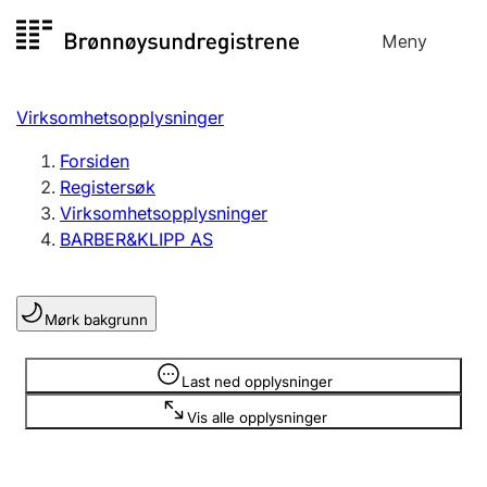
Hopp
Meny
Registersøk
til
Søk
Velg språk
innhold
Virksomhetsopplysninger
Aksjeselskap
Registrere, endre, slette
Forsiden
Registersøk
Virksomhetsopplysninger
Enkeltpersonforetak
BARBER&KLIPP AS
Registrere, endre, slette
Mørk bakgrunn
Lag og forening
Registrere, endre, slette
Opplysninger er skjult
Last ned opplysninger
Vis alle opplysninger
Flere organisasjonsformer