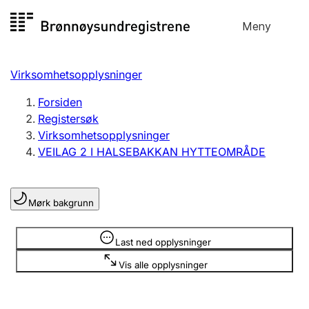
Hopp
Meny
Registersøk
til
Søk
Velg språk
innhold
Virksomhetsopplysninger
Aksjeselskap
Registrere, endre, slette
Forsiden
Registersøk
Virksomhetsopplysninger
Enkeltpersonforetak
VEILAG 2 I HALSEBAKKAN HYTTEOMRÅDE
Registrere, endre, slette
Mørk bakgrunn
Lag og forening
Registrere, endre, slette
Opplysninger er skjult
Last ned opplysninger
Vis alle opplysninger
Flere organisasjonsformer