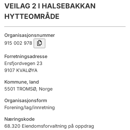
VEILAG 2 I HALSEBAKKAN
Årsregnskap
HYTTEOMRÅDE
Innsending og forsinkelsesgebyr
Organisasjonsnummer
Tinglysing
915 002 978
Forretningsadresse
Jeger
Ersfjordvegen 23
Betaling og jegeravgiftskort
9107
KVALØYA
Kommune, land
5501
TROMSØ
,
Norge
Ektepaktveileder
Organisasjonsform
Forening/lag/innretning
Offentlig sektor
Næringskode
68.320
Eiendomsforvaltning på oppdrag