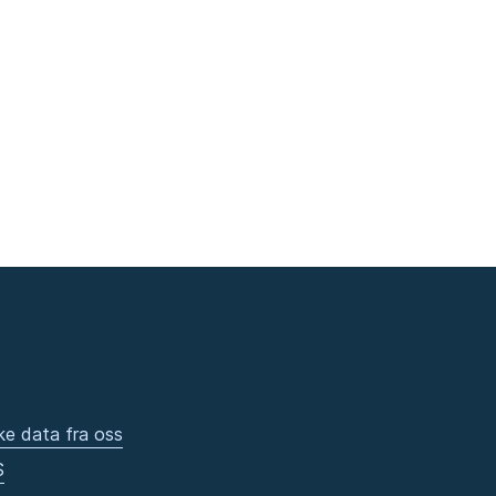
ke data fra oss
S