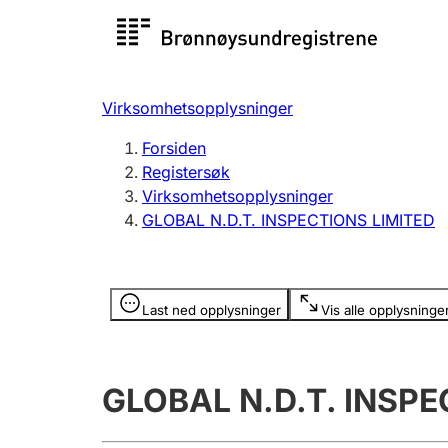
Registersøk
Aksjesel
Registrer
Virksomhetsopplysninger
Lag og forening
Flere
Forsiden
Registrere, endre, slette
organisa
Registersøk
Virksomhetsopplysninger
GLOBAL N.D.T. INSPECTIONS LIMITED
Tinglysing
Jeger
Betaling 
Opplysninger er skjult
Last ned opplysninger
Vis alle opplysninge
Offentlig sektor
Andre t
GLOBAL N.D.T. INSPE