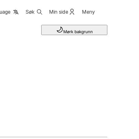
uage
Søk
Min side
Meny
Mørk bakgrunn