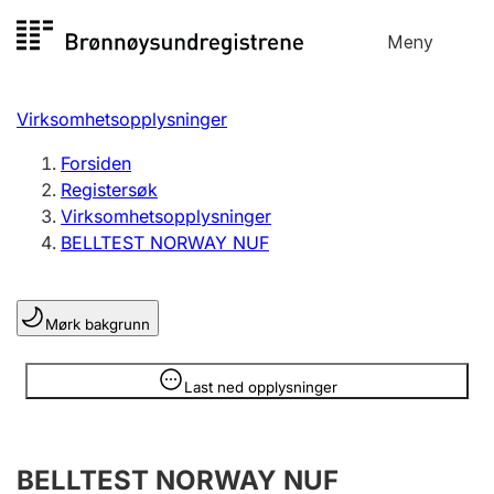
Hopp
Meny
Registersøk
til
Søk
Velg språk
innhold
Virksomhetsopplysninger
Aksjeselskap
Registrere, endre, slette
Forsiden
Registersøk
Virksomhetsopplysninger
Enkeltpersonforetak
BELLTEST NORWAY NUF
Registrere, endre, slette
Mørk bakgrunn
Lag og forening
Registrere, endre, slette
Opplysninger er skjult
Last ned opplysninger
Flere organisasjonsformer
BELLTEST NORWAY NUF