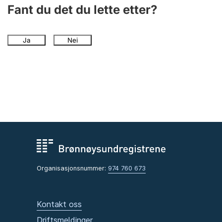
Andre tema
Fant du det du lette etter?
Ja
Nei
Organisasjonsnummer:
974 760 673
Kontakt oss
Driftsmeldinger