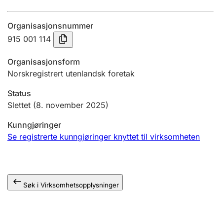
Årsregnskap
Organisasjonsnummer
Innsending og forsinkelsesgebyr
915 001 114
Organisasjonsform
Tinglysing
Norskregistrert utenlandsk foretak
Status
Jeger
Slettet
(8. november 2025)
Betaling og jegeravgiftskort
Kunngjøringer
Se registrerte kunngjøringer knyttet til virksomheten
Ektepaktveileder
Søk i Virksomhetsopplysninger
Offentlig sektor