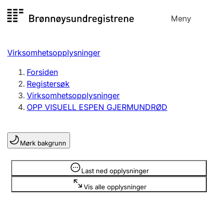
Hopp
Meny
Registersøk
til
Søk
Velg språk
innhold
Virksomhetsopplysninger
Aksjeselskap
Registrere, endre, slette
Forsiden
Registersøk
Virksomhetsopplysninger
Enkeltpersonforetak
OPP VISUELL ESPEN GJERMUNDRØD
Registrere, endre, slette
Mørk bakgrunn
Lag og forening
Registrere, endre, slette
Opplysninger er skjult
Last ned opplysninger
Vis alle opplysninger
Flere organisasjonsformer