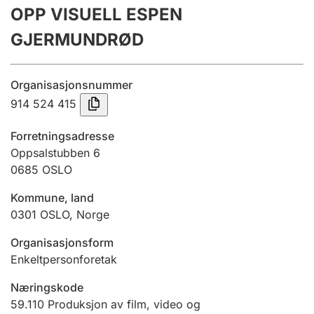
OPP VISUELL ESPEN
Årsregnskap
GJERMUNDRØD
Innsending og forsinkelsesgebyr
Organisasjonsnummer
Tinglysing
914 524 415
Forretningsadresse
Jeger
Oppsalstubben 6
Betaling og jegeravgiftskort
0685
OSLO
Kommune, land
0301
OSLO
,
Norge
Ektepaktveileder
Organisasjonsform
Enkeltpersonforetak
Offentlig sektor
Næringskode
59.110
Produksjon av film, video og