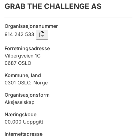
GRAB THE CHALLENGE AS
Årsregnskap
Innsending og forsinkelsesgebyr
Organisasjonsnummer
914 242 533
Tinglysing
Forretningsadresse
Vilbergveien 1C
0687
OSLO
Jeger
Betaling og jegeravgiftskort
Kommune, land
0301
OSLO
,
Norge
Ektepaktveileder
Organisasjonsform
Aksjeselskap
Næringskode
Offentlig sektor
00.000
Uoppgitt
Internettadresse