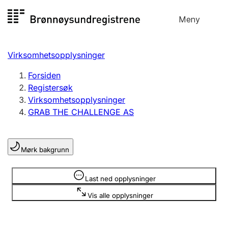
Hopp
Meny
Registersøk
til
Søk
Velg språk
innhold
Virksomhetsopplysninger
Aksjeselskap
Registrere, endre, slette
Forsiden
Registersøk
Virksomhetsopplysninger
Enkeltpersonforetak
GRAB THE CHALLENGE AS
Registrere, endre, slette
Mørk bakgrunn
Lag og forening
Registrere, endre, slette
Opplysninger er skjult
Last ned opplysninger
Vis alle opplysninger
Flere organisasjonsformer