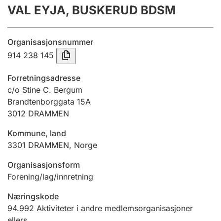
VAL EYJA, BUSKERUD BDSM
Årsregnskap
Innsending og forsinkelsesgebyr
Organisasjonsnummer
914 238 145
Tinglysing
Forretningsadresse
c/o Stine C. Bergum
Brandtenborggata 15A
Jeger
3012
DRAMMEN
Betaling og jegeravgiftskort
Kommune, land
3301
DRAMMEN
,
Norge
Ektepaktveileder
Organisasjonsform
Forening/lag/innretning
Offentlig sektor
Næringskode
94.992
Aktiviteter i andre medlemsorganisasjoner
ellers