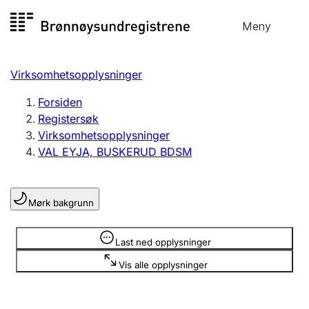
Hopp
Meny
Registersøk
til
Søk
Velg språk
innhold
Virksomhetsopplysninger
Aksjeselskap
Registrere, endre, slette
Forsiden
Registersøk
Virksomhetsopplysninger
Enkeltpersonforetak
VAL EYJA, BUSKERUD BDSM
Registrere, endre, slette
Mørk bakgrunn
Lag og forening
Registrere, endre, slette
Opplysninger er skjult
Last ned opplysninger
Vis alle opplysninger
Flere organisasjonsformer