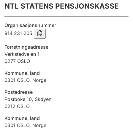
NTL STATENS PENSJONSKASSE
Årsregnskap
Innsending og forsinkelsesgebyr
Organisasjonsnummer
914 231 205
Tinglysing
Forretningsadresse
Verkstedveien 1
0277
OSLO
Jeger
Betaling og jegeravgiftskort
Kommune, land
0301
OSLO
,
Norge
Ektepaktveileder
Postadresse
Postboks 10, Skøyen
0212
OSLO
Offentlig sektor
Kommune, land
0301
OSLO
,
Norge