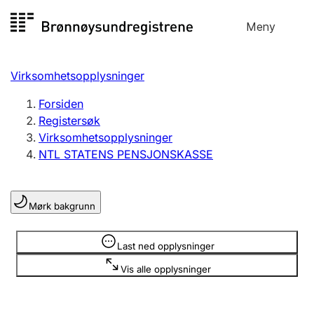
Hopp
Meny
Registersøk
til
Søk
Velg språk
innhold
Virksomhetsopplysninger
Aksjeselskap
Registrere, endre, slette
Forsiden
Registersøk
Virksomhetsopplysninger
Enkeltpersonforetak
NTL STATENS PENSJONSKASSE
Registrere, endre, slette
Mørk bakgrunn
Lag og forening
Registrere, endre, slette
Opplysninger er skjult
Last ned opplysninger
Vis alle opplysninger
Flere organisasjonsformer