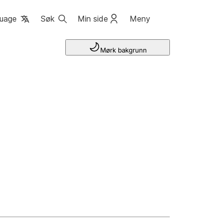
uage
Søk
Min side
Meny
Mørk bakgrunn