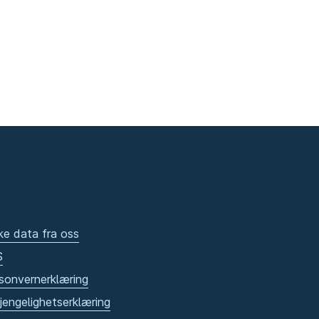
ke data fra oss
S
sonvernerklæring
gjengelighetserklæring