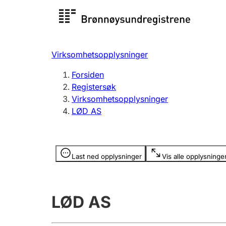
Registersøk
Aksjesel
Registrer
Virksomhetsopplysninger
Lag og forening
Flere
Forsiden
Registrere, endre, slette
organisa
Registersøk
Virksomhetsopplysninger
LØD AS
Tinglysing
Jeger
Betaling 
Opplysninger er skjult
Last ned opplysninger
Vis alle opplysninge
Offentlig sektor
Andre t
LØD AS