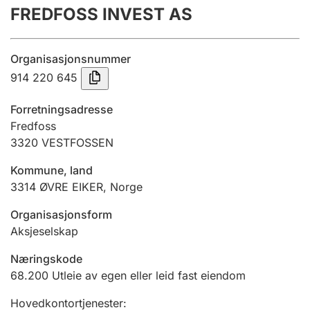
FREDFOSS INVEST AS
Årsregnskap
Innsending og forsinkelsesgebyr
Organisasjonsnummer
914 220 645
Tinglysing
Forretningsadresse
Fredfoss
3320
VESTFOSSEN
Jeger
Betaling og jegeravgiftskort
Kommune, land
3314
ØVRE EIKER
,
Norge
Ektepaktveileder
Organisasjonsform
Aksjeselskap
Næringskode
Offentlig sektor
68.200
Utleie av egen eller leid fast eiendom
Hovedkontortjenester
: