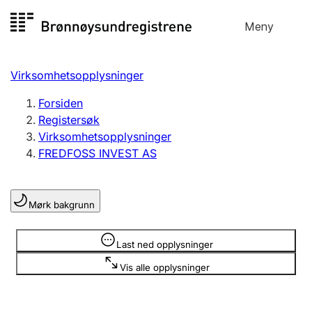
Hopp
Meny
Registersøk
til
Søk
Velg språk
innhold
Virksomhetsopplysninger
Aksjeselskap
Registrere, endre, slette
Forsiden
Registersøk
Virksomhetsopplysninger
Enkeltpersonforetak
FREDFOSS INVEST AS
Registrere, endre, slette
Mørk bakgrunn
Lag og forening
Registrere, endre, slette
Opplysninger er skjult
Last ned opplysninger
Vis alle opplysninger
Flere organisasjonsformer