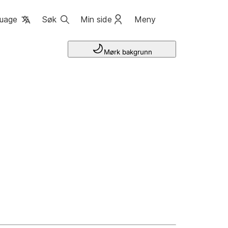
uage
Søk
Min side
Meny
Mørk bakgrunn