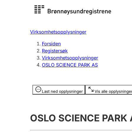
Registersøk
Aksjesel
Registrer
Virksomhetsopplysninger
Lag og forening
Flere
Forsiden
Registrere, endre, slette
organisa
Registersøk
Virksomhetsopplysninger
OSLO SCIENCE PARK AS
Tinglysing
Jeger
Betaling 
Opplysninger er skjult
Last ned opplysninger
Vis alle opplysninge
Offentlig sektor
Andre t
OSLO SCIENCE PARK 