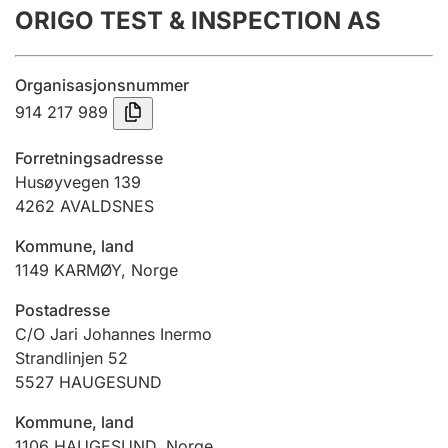
ORIGO TEST & INSPECTION AS
Årsregnskap
Innsending og forsinkelsesgebyr
Organisasjonsnummer
914 217 989
Tinglysing
Forretningsadresse
Husøyvegen 139
4262
AVALDSNES
Jeger
Betaling og jegeravgiftskort
Kommune, land
1149
KARMØY
,
Norge
Ektepaktveileder
Postadresse
C/O Jari Johannes Inermo
Strandlinjen 52
5527
HAUGESUND
Offentlig sektor
Kommune, land
1106
HAUGESUND
,
Norge