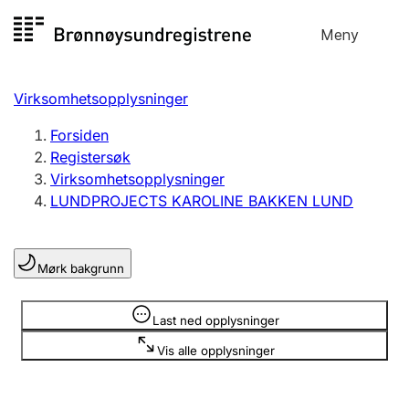
Hopp
Meny
Registersøk
til
Søk
Velg språk
innhold
Virksomhetsopplysninger
Aksjeselskap
Registrere, endre, slette
Forsiden
Registersøk
Virksomhetsopplysninger
Enkeltpersonforetak
LUNDPROJECTS KAROLINE BAKKEN LUND
Registrere, endre, slette
Mørk bakgrunn
Lag og forening
Registrere, endre, slette
Opplysninger er skjult
Last ned opplysninger
Vis alle opplysninger
Flere organisasjonsformer