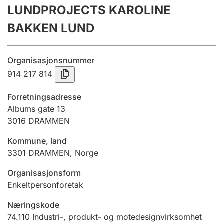
LUNDPROJECTS KAROLINE
Årsregnskap
BAKKEN LUND
Innsending og forsinkelsesgebyr
Organisasjonsnummer
Tinglysing
914 217 814
Forretningsadresse
Jeger
Albums gate 13
Betaling og jegeravgiftskort
3016
DRAMMEN
Kommune, land
3301
DRAMMEN
,
Norge
Ektepaktveileder
Organisasjonsform
Enkeltpersonforetak
Offentlig sektor
Næringskode
74.110
Industri-, produkt- og motedesignvirksomhet