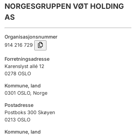
NORGESGRUPPEN VØT HOLDING
Årsregnskap
AS
Innsending og forsinkelsesgebyr
Organisasjonsnummer
Tinglysing
914 216 729
Forretningsadresse
Jeger
Karenslyst allé 12
Betaling og jegeravgiftskort
0278
OSLO
Kommune, land
0301
OSLO
,
Norge
Ektepaktveileder
Postadresse
Postboks 300 Skøyen
Offentlig sektor
0213
OSLO
Kommune, land