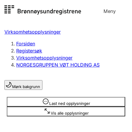
Hopp
Meny
Registersøk
til
Søk
Velg språk
innhold
Virksomhetsopplysninger
Aksjeselskap
Registrere, endre, slette
Forsiden
Registersøk
Virksomhetsopplysninger
Enkeltpersonforetak
NORGESGRUPPEN VØT HOLDING AS
Registrere, endre, slette
Mørk bakgrunn
Lag og forening
Registrere, endre, slette
Opplysninger er skjult
Last ned opplysninger
Vis alle opplysninger
Flere organisasjonsformer