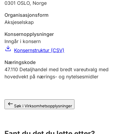
0301
OSLO
,
Norge
Andre tema
Organisasjonsform
Aksjeselskap
Konsernopplysninger
Inngår i konsern
Konsernstruktur (CSV)
Næringskode
47.110
Detaljhandel med bredt vareutvalg med
hovedvekt på nærings- og nytelsesmidler
Søk i Virksomhetsopplysninger
Fant du det du lette etter?