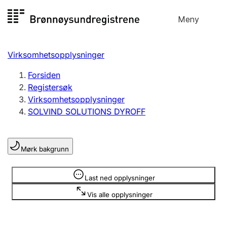
Hopp
Meny
Registersøk
til
Søk
Velg språk
innhold
Virksomhetsopplysninger
Aksjeselskap
Registrere, endre, slette
Forsiden
Registersøk
Virksomhetsopplysninger
Enkeltpersonforetak
SOLVIND SOLUTIONS DYROFF
Registrere, endre, slette
Mørk bakgrunn
Lag og forening
Registrere, endre, slette
Opplysninger er skjult
Last ned opplysninger
Vis alle opplysninger
Flere organisasjonsformer