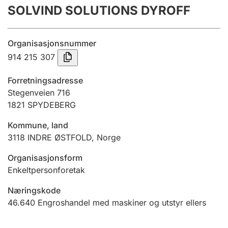
SOLVIND SOLUTIONS DYROFF
Årsregnskap
Innsending og forsinkelsesgebyr
Organisasjonsnummer
914 215 307
Tinglysing
Forretningsadresse
Stegenveien 716
1821
SPYDEBERG
Jeger
Betaling og jegeravgiftskort
Kommune, land
3118
INDRE ØSTFOLD
,
Norge
Ektepaktveileder
Organisasjonsform
Enkeltpersonforetak
Næringskode
Offentlig sektor
46.640
Engroshandel med maskiner og utstyr ellers