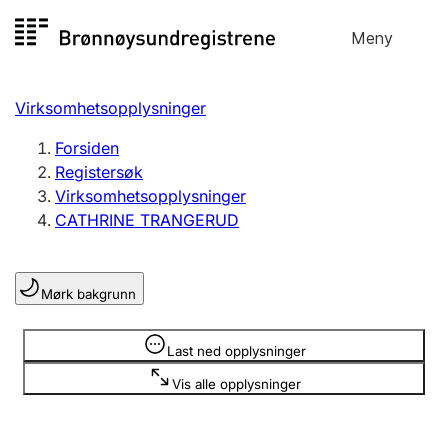
Hopp
Meny
Registersøk
til
Søk
Velg språk
innhold
Virksomhetsopplysninger
Aksjeselskap
Registrere, endre, slette
Forsiden
Registersøk
Virksomhetsopplysninger
Enkeltpersonforetak
CATHRINE TRANGERUD
Registrere, endre, slette
Mørk bakgrunn
Lag og forening
Registrere, endre, slette
Opplysninger er skjult
Last ned opplysninger
Vis alle opplysninger
Flere organisasjonsformer