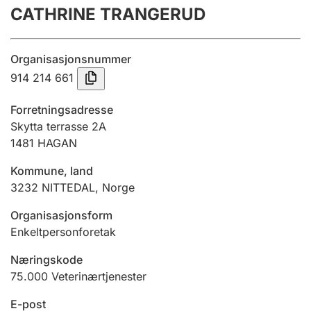
CATHRINE TRANGERUD
Årsregnskap
Innsending og forsinkelsesgebyr
Organisasjonsnummer
914 214 661
Tinglysing
Forretningsadresse
Skytta terrasse 2A
1481
HAGAN
Jeger
Betaling og jegeravgiftskort
Kommune, land
3232
NITTEDAL
,
Norge
Ektepaktveileder
Organisasjonsform
Enkeltpersonforetak
Næringskode
Offentlig sektor
75.000
Veterinærtjenester
E-post