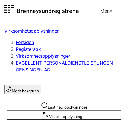
Hopp
Meny
Registersøk
til
Søk
Velg språk
innhold
Virksomhetsopplysninger
Aksjeselskap
Registrere, endre, slette
Forsiden
Registersøk
Virksomhetsopplysninger
Enkeltpersonforetak
EXCELLENT PERSONALDIENSTLEISTUNGEN
Registrere, endre, slette
OENSINGEN AG
Lag og forening
Mørk bakgrunn
Registrere, endre, slette
Opplysninger er skjult
Last ned opplysninger
Flere organisasjonsformer
Vis alle opplysninger