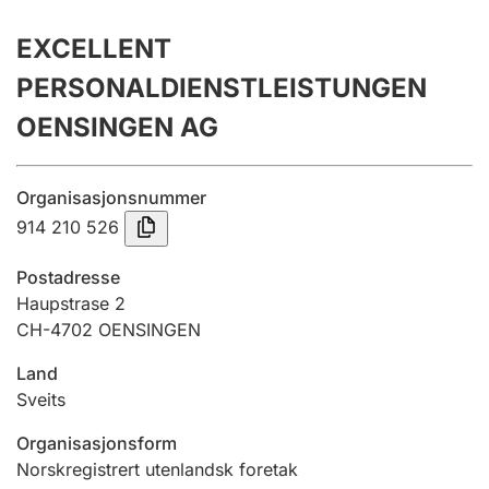
Årsregnskap
EXCELLENT
Innsending og forsinkelsesgebyr
PERSONALDIENSTLEISTUNGEN
OENSINGEN AG
Tinglysing
Organisasjonsnummer
914 210 526
Jeger
Betaling og jegeravgiftskort
Postadresse
Haupstrase 2
CH-4702 OENSINGEN
Ektepaktveileder
Land
Sveits
Offentlig sektor
Organisasjonsform
Norskregistrert utenlandsk foretak