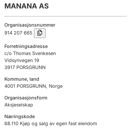
MANANA AS
Årsregnskap
Innsending og forsinkelsesgebyr
Organisasjonsnummer
914 207 665
Tinglysing
Forretningsadresse
c/o Thomas Svenkesen
Vidsynvegen 19
Jeger
3917
PORSGRUNN
Betaling og jegeravgiftskort
Kommune, land
4001
PORSGRUNN
,
Norge
Ektepaktveileder
Organisasjonsform
Aksjeselskap
Offentlig sektor
Næringskode
68.110
Kjøp og salg av egen fast eiendom