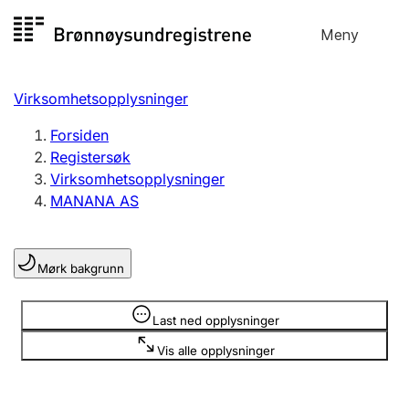
Hopp
Meny
Registersøk
til
Søk
Velg språk
innhold
Virksomhetsopplysninger
Aksjeselskap
Registrere, endre, slette
Forsiden
Registersøk
Virksomhetsopplysninger
Enkeltpersonforetak
MANANA AS
Registrere, endre, slette
Mørk bakgrunn
Lag og forening
Registrere, endre, slette
Opplysninger er skjult
Last ned opplysninger
Vis alle opplysninger
Flere organisasjonsformer